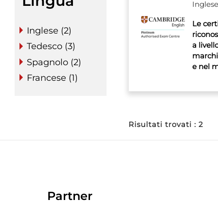
Lingua
Ingles
Le cer
Inglese (2)
riconos
a livel
Tedesco (3)
marchi
Spagnolo (2)
e nel m
Francese (1)
Risultati trovati : 2
Partner