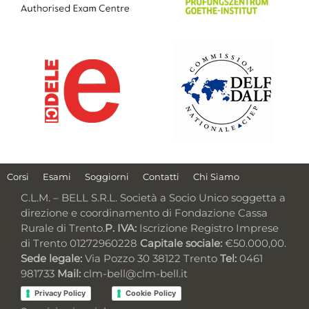
Corsi
Esami
Soggiorni
Contatti
Chi Siamo
C.L.M. – BELL S.R.L. Società a Socio Unico soggetta a
direzione e coordinamento di Fondazione Cassa
Rurale di Trento.
P. IVA:
Iscrizione Registro Imprese
di Trento 01272960228
Capitale sociale:
€50.000,00.
Sede legale:
Via Pozzo 30 38122 Trento
Tel:
0461
981733
Mail:
clm-bell@clm-bell.it
Privacy Policy
Cookie Policy