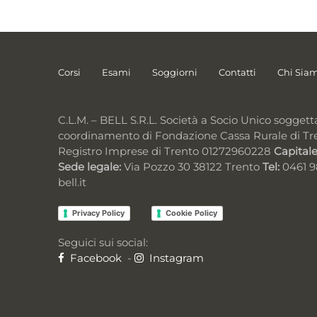
Corsi
Esami
Soggiorni
Contatti
Chi Sia
C.L.M. – BELL S.R.L. Società a Socio Unico soggett
coordinamento di Fondazione Cassa Rurale di Tr
Registro Imprese di Trento 01272960228
Capitale
Sede legale:
Via Pozzo 30 38122 Trento
Tel:
0461 
bell.it
Privacy Policy
Cookie Policy
Seguici sui social:
Facebook
-
Instagram