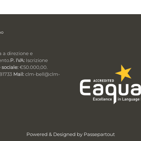
mo
a a direzione e
ento.
P. IVA:
Iscrizione
 sociale:
€50.000,00.
981733
Mail:
clm-bell@clm-
Powered & Designed by
Passepartout