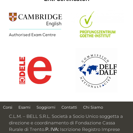
Corsi
Esami
Soggiorni
Contatti
Chi Siamo
C.L.M. – BELL S.R.L. Società a Socio Unico soggetta a
direzione e coordinamento di Fondazione Cassa
Rurale di Trento.
P. IVA:
Iscrizione Registro Imprese