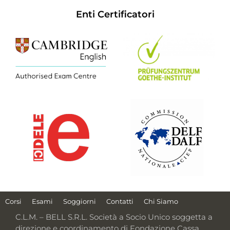
Enti Certificatori
Corsi
Esami
Soggiorni
Contatti
Chi Siamo
C.L.M. – BELL S.R.L. Società a Socio Unico soggetta a
direzione e coordinamento di Fondazione Cassa