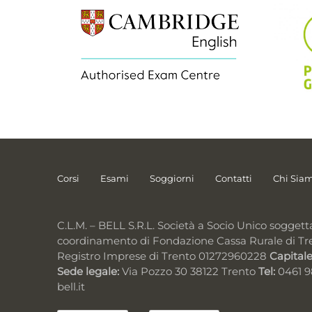
Corsi
Esami
Soggiorni
Contatti
Chi Sia
C.L.M. – BELL S.R.L. Società a Socio Unico soggett
coordinamento di Fondazione Cassa Rurale di Tr
Registro Imprese di Trento 01272960228
Capitale
Sede legale:
Via Pozzo 30 38122 Trento
Tel:
0461 
bell.it