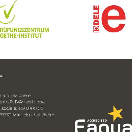
mo
a a direzione e
ento.
P. IVA:
Iscrizione
 sociale:
€50.000,00.
981733
Mail:
clm-bell@clm-