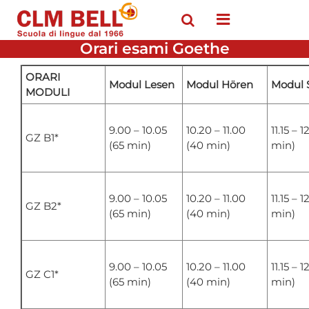
Open menu
Orari esami Goethe
ORARI
Modul Lesen
Modul Hören
Modul 
MODULI
9.00 – 10.05
10.20 – 11.00
11.15 – 1
GZ B1*
(65 min)
(40 min)
min)
9.00 – 10.05
10.20 – 11.00
11.15 – 1
GZ B2*
(65 min)
(40 min)
min)
9.00 – 10.05
10.20 – 11.00
11.15 – 1
GZ C1*
(65 min)
(40 min)
min)