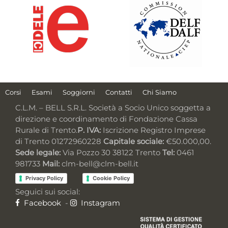
Corsi
Esami
Soggiorni
Contatti
Chi Siamo
C.L.M. – BELL S.R.L. Società a Socio Unico soggetta a
direzione e coordinamento di Fondazione Cassa
Rurale di Trento.
P. IVA:
Iscrizione Registro Imprese
di Trento 01272960228
Capitale sociale:
€50.000,00.
Sede legale:
Via Pozzo 30 38122 Trento
Tel:
0461
981733
Mail:
clm-bell@clm-bell.it
Privacy Policy
Cookie Policy
Seguici sui social:
Facebook
-
Instagram