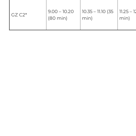
9.00 – 10.20
10.35 – 11.10 (35
11.25 – 
GZ C2*
(80 min)
min)
min)