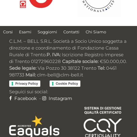
Corsi
Esami
Soggiorni
Contatti
Chi Siamo
C.L.M. – BELL S.R.L. Società a Socio Unico soggetta a
direzione e coordinamento di Fondazione Cassa
Rurale di Trento.
P. IVA:
Iscrizione Registro Imprese
di Trento 01272960228
Capitale sociale:
€50.000,00.
Sede legale:
Via Pozzo 30 38122 Trento
Tel:
0461
981733
Mail:
clm-bell@clm-bell.it
Privacy Policy
Cookie Policy
Seguici sui social:
Facebook
-
Instagram