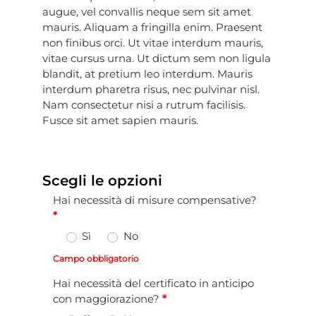
augue, vel convallis neque sem sit amet
mauris. Aliquam a fringilla enim. Praesent
non finibus orci. Ut vitae interdum mauris,
vitae cursus urna. Ut dictum sem non ligula
blandit, at pretium leo interdum. Mauris
interdum pharetra risus, nec pulvinar nisl.
Nam consectetur nisi a rutrum facilisis.
Fusce sit amet sapien mauris.
Scegli le opzioni
Hai necessità di misure compensative?
*
Hai necessità di misure compensative?
*
Sì
No
Campo obbligatorio
Hai necessità del certificato in anticipo con magg
Hai necessità del certificato in anticipo
con maggiorazione?
*