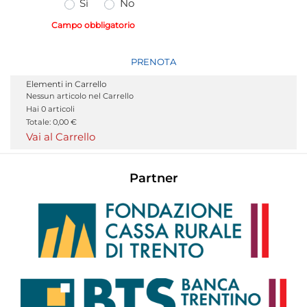
Sì
No
Campo obbligatorio
Quantità
PRENOTA
Elementi in Carrello
Nessun articolo nel Carrello
Hai
0
articoli
Totale:
0,00 €
Vai al Carrello
Partner