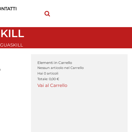
NTATTI
KILL
NGUASKILL
Elementi in Carrello
Nessun articolo nel Carrello
0
Hai
0
articoli
Totale:
0,00 €
Vai al Carrello