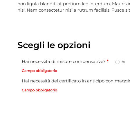
non ligula blandit, at pretium leo interdum. Mauris 
nisl. Nam consectetur nisi a rutrum facilisis. Fusce s
Scegli le opzioni
Hai necessità di misure compensative?
*
Hai necessità di misure compensative?
*
Sì
Campo obbligatorio
Hai necessità del certificato in anticipo con magg
Hai necessità del certificato in anticipo con magg
Campo obbligatorio