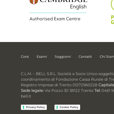
Corsi
Esami
Soggiorni
Contatti
Chi Sia
C.L.M. – BELL S.R.L. Società a Socio Unico soggett
coordinamento di Fondazione Cassa Rurale di Tr
Registro Imprese di Trento 01272960228
Capitale
Sede legale:
Via Pozzo 30 38122 Trento
Tel:
0461 
bell.it
Privacy Policy
Cookie Policy