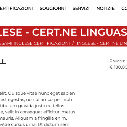
ERTIFICAZIONI
SOGGIORNI
SERVIZI
NOTIZIE
CO
LESE - CERT.NE LINGUAS
ESAMI INGLESE CERTIFICAZIONI
INGLESE - CERT.NE LI
LL
Prezzo:
€ 180,0
elit. Quisque vitae nunc eget sapien
t est egestas, non ullamcorper nibh
estibulum gravida justo eu tellus
, velit in consequat efficitur, metus
mauris. Aliquam a fringilla enim.
 vitae cursus urna. Ut dictum sem