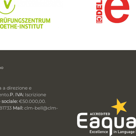
mo
a a direzione e
ento.
P. IVA:
Iscrizione
 sociale:
€50.000,00.
981733
Mail:
clm-bell@clm-