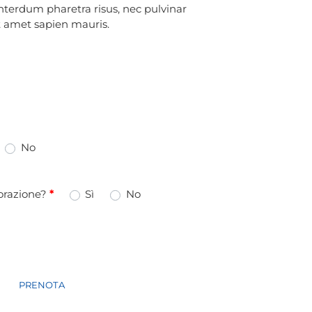
interdum pharetra risus, nec pulvinar
it amet sapien mauris.
No
iorazione?
*
iorazione?
*
Sì
No
Quantità
PRENOTA