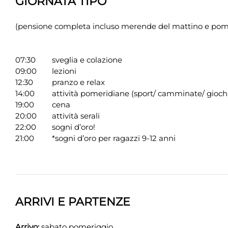
GIORNATA TIPO
(pensione completa incluso merende del mattino e pom
07:30
sveglia e colazione
09:00
lezioni
12:30
pranzo e relax
14:00
attività pomeridiane (sport/ camminate/ gioch
19:00
cena
20:00
attività serali
22:00
sogni d’oro!
21:00
*sogni d’oro per ragazzi 9-12 anni
ARRIVI E PARTENZE
Arrivo:
sabato pomeriggio