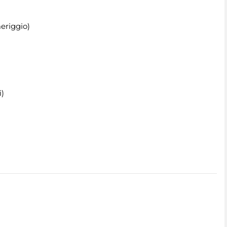
eriggio)
i)