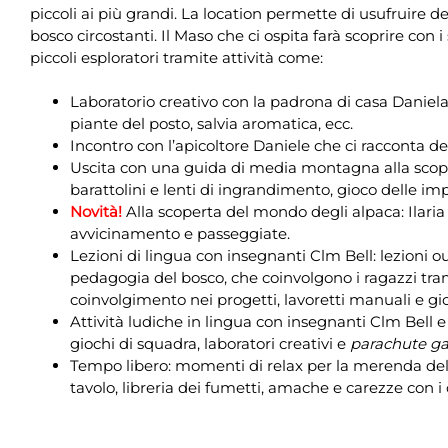
piccoli ai più grandi. La location permette di usufruire d
bosco circostanti. Il Maso che ci ospita farà scoprire con i
piccoli esploratori tramite attività come:
Laboratorio creativo con la padrona di casa Daniel
piante del posto, salvia aromatica, ecc.
Incontro con l’apicoltore Daniele che ci racconta del
Uscita con una guida di media montagna alla scopert
barattolini e lenti di ingrandimento, gioco delle imp
Novità!
Alla scoperta del mondo degli alpaca: Ilaria c
avvicinamento e passeggiate.
Lezioni di lingua con insegnanti Clm Bell: lezioni
pedagogia del bosco, che coinvolgono i ragazzi tram
coinvolgimento nei progetti, lavoretti manuali e gio
Attività ludiche in lingua con insegnanti Clm Bell 
giochi di squadra, laboratori creativi e
parachute g
Tempo libero: momenti di relax per la merenda del
tavolo, libreria dei fumetti, amache e carezze con i