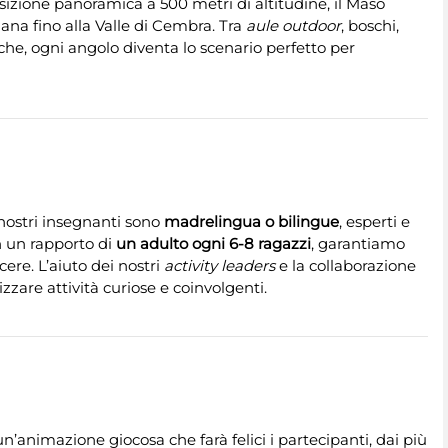
osizione panoramica a 500 metri di altitudine, il Maso
ana fino alla Valle di Cembra. Tra
aule outdoor
, boschi,
he, ogni angolo diventa lo scenario perfetto per
 nostri insegnanti sono
madrelingua o bilingue
, esperti e
n un rapporto di
un adulto ogni 6-8 ragazzi
, garantiamo
ere. L’aiuto dei nostri
activity leaders
e la collaborazione
zzare attività curiose e coinvolgenti.
un’animazione giocosa che farà felici i partecipanti, dai più