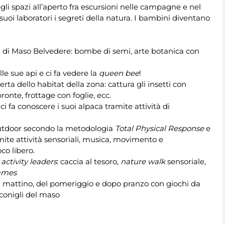
egli spazi all’aperto fra escursioni nelle campagne e nel
 suoi laboratori i segreti della natura. I bambini diventano
a di Maso Belvedere: bombe di semi, arte botanica con
le sue api e ci fa vedere la
queen bee
!
a dello habitat della zona: cattura gli insetti con
ronte, frottage con foglie, ecc.
i fa conoscere i suoi alpaca tramite attività di
 outdoor secondo la metodologia
Total Physical Response
e
ite attività sensoriali, musica, movimento e
co libero.
e
activity leaders
: caccia al tesoro,
nature walk
sensoriale,
ames
 mattino, del pomeriggio e dopo pranzo con giochi da
 conigli del maso