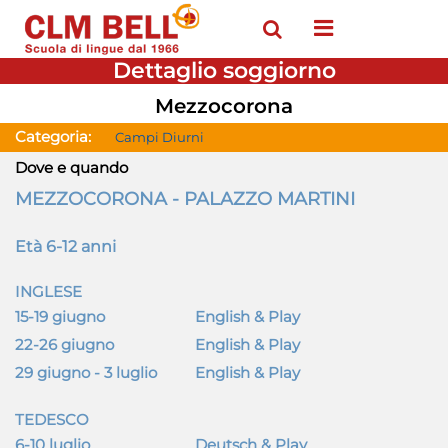
Open menu
Dettaglio soggiorno
Mezzocorona
Categoria:
Campi Diurni
Dove e quando
MEZZOCORONA - PALAZZO MARTINI
Età 6-12 anni
INGLESE
15-19 giugno
English & Play
22-26 giugno
English & Play
29 giugno - 3 luglio
English & Play
TEDESCO
6-10 luglio
Deutsch & Play