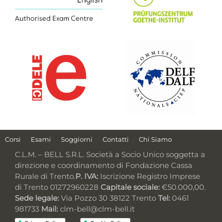
Corsi
Esami
Soggiorni
Contatti
Chi Siamo
C.L.M. – BELL S.R.L. Società a Socio Unico soggetta a
direzione e coordinamento di Fondazione Cassa
Rurale di Trento.
P. IVA:
Iscrizione Registro Imprese
di Trento 01272960228
Capitale sociale:
€50.000,00.
Sede legale:
Via Pozzo 30 38122 Trento
Tel:
0461
981733
Mail:
clm-bell@clm-bell.it