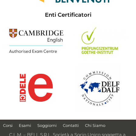
Enti Certificatori
Corsi
Esami
Soggiorni
Contatti
Chi Siamo
C.L.M. – BELL S.R.L. Società a Socio Unico soggetta a