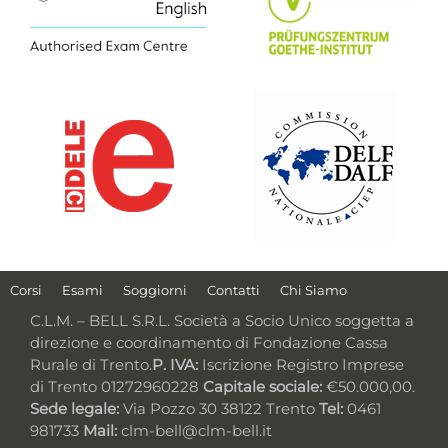
Corsi
Esami
Soggiorni
Contatti
Chi Siamo
C.L.M. – BELL S.R.L. Società a Socio Unico soggetta a
direzione e coordinamento di Fondazione Cassa
Rurale di Trento.
P. IVA:
Iscrizione Registro Imprese
di Trento 01272960228
Capitale sociale:
€50.000,00.
Sede legale:
Via Pozzo 30 38122 Trento
Tel:
0461
981733
Mail:
clm-bell@clm-bell.it