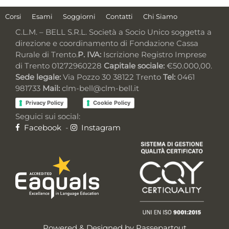
Corsi
Esami
Soggiorni
Contatti
Chi Siamo
C.L.M. – BELL S.R.L. Società a Socio Unico soggetta a
direzione e coordinamento di Fondazione Cassa
Rurale di Trento.
P. IVA:
Iscrizione Registro Imprese
di Trento 01272960228
Capitale sociale:
€50.000,00.
Sede legale:
Via Pozzo 30 38122 Trento
Tel:
0461
981733
Mail:
clm-bell@clm-bell.it
Privacy Policy
Cookie Policy
Seguici sui social:
Facebook
-
Instagram
Powered & Designed by
Passepartout