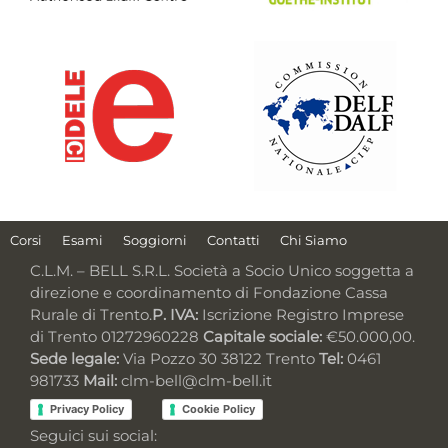
Corsi
Esami
Soggiorni
Contatti
Chi Siamo
C.L.M. – BELL S.R.L. Società a Socio Unico soggetta a
direzione e coordinamento di Fondazione Cassa
Rurale di Trento.
P. IVA:
Iscrizione Registro Imprese
di Trento 01272960228
Capitale sociale:
€50.000,00.
Sede legale:
Via Pozzo 30 38122 Trento
Tel:
0461
981733
Mail:
clm-bell@clm-bell.it
Privacy Policy
Cookie Policy
Seguici sui social: