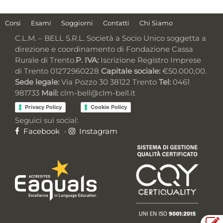
Corsi
Esami
Soggiorni
Contatti
Chi Siamo
C.L.M. – BELL S.R.L. Società a Socio Unico soggetta a
direzione e coordinamento di Fondazione Cassa
Rurale di Trento.
P. IVA:
Iscrizione Registro Imprese
di Trento 01272960228
Capitale sociale:
€50.000,00.
Sede legale:
Via Pozzo 30 38122 Trento
Tel:
0461
981733
Mail:
clm-bell@clm-bell.it
Privacy Policy
Cookie Policy
Seguici sui social:
Facebook
-
Instagram