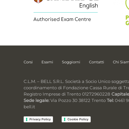
Corsi
Esami
Soggiorni
Contatti
Chi Sia
C.L.M. – BELL S.R.L. Società a Socio Unico soggett
coordinamento di Fondazione Cassa Rurale di Tr
Registro Imprese di Trento 01272960228
Capitale
Sede legale:
Via Pozzo 30 38122 Trento
Tel:
0461 
bell.it
Privacy Policy
Cookie Policy