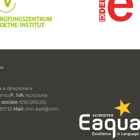
mo
a a direzione e
ento.
P. IVA:
Iscrizione
 sociale:
€50.000,00.
981733
Mail:
clm-bell@clm-