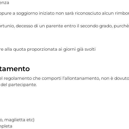
tenza
oppure a soggiorno iniziato non sarà riconosciuto alcun rimbor
fortunio, decesso di un parente entro il secondo grado, purchè
e alla quota proporzionata ai giorni già svolti
rtamento
l regolamento che comporti l’allontanamento, non è dovuto a
 del partecipante.
o, maglietta etc)
mpleta