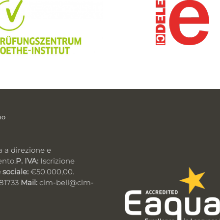
mo
a a direzione e
ento.
P. IVA:
Iscrizione
 sociale:
€50.000,00.
981733
Mail:
clm-bell@clm-