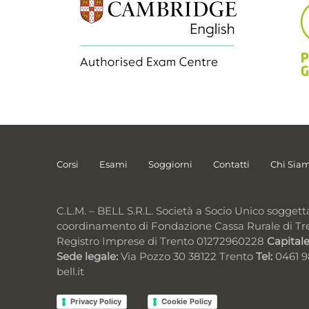
Corsi
Esami
Soggiorni
Contatti
Chi Sia
C.L.M. – BELL S.R.L. Società a Socio Unico soggett
coordinamento di Fondazione Cassa Rurale di Tr
Registro Imprese di Trento 01272960228
Capitale
Sede legale:
Via Pozzo 30 38122 Trento
Tel:
0461 
bell.it
Privacy Policy
Cookie Policy