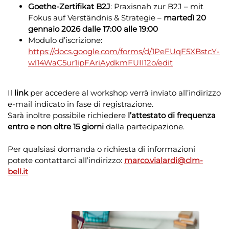
Goethe-Zertifikat B2J
: Praxisnah zur B2J – mit
Fokus auf Verständnis & Strategie –
martedì 20
gennaio 2026 dalle 17:00 alle 19:00
Modulo d’iscrizione:
https://docs.google.com/forms/d/1PeFUqF5XBstcY-
wl14WaC5ur1ipFAriAydkmFUII12o/edit
Il
link
per accedere al workshop verrà inviato all’indirizzo
e-mail indicato in fase di registrazione.
Sarà inoltre possibile richiedere
l’attestato di frequenza
entro e non oltre 15 giorni
dalla partecipazione.
Per qualsiasi domanda o richiesta di informazioni
potete contattarci all’indirizzo:
marco.vialardi@clm-
bell.it